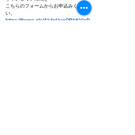
こちらのフォームからお申込みくださ
い。
https://forms.gle/Ak4nUuoQBbKVisD
k6
お知らせ
すべて表示
最新記事