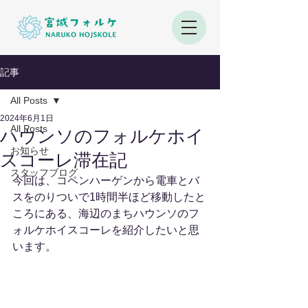
記事
All Posts
2024年6月1日
All Posts
ハウンソのフォルケホイ
お知らせ
スコーレ滞在記
スタッフブログ
今回は、コペンハーゲンから電車とバ
スをのりついで1時間半ほど移動したと
ころにある、海辺のまちハウンソのフ
ォルケホイスコーレを紹介したいと思
います。