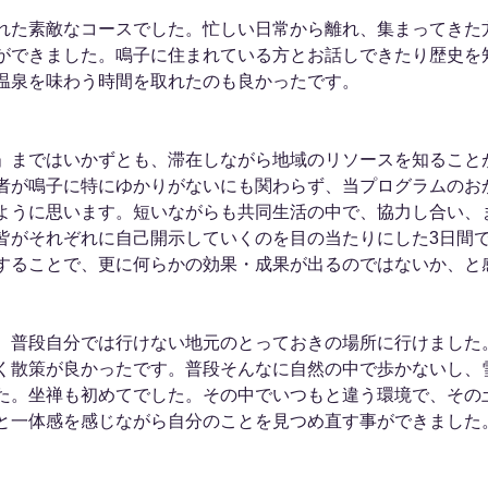
れた素敵なコースでした。忙しい日常から離れ、集まってきた
ができました。鳴子に住まれている方とお話しできたり歴史を
温泉を味わう時間を取れたのも良かったです。
」まではいかずとも、滞在しながら地域のリソースを知ること
者が鳴子に特にゆかりがないにも関わらず、当プログラムのお
ように思います。短いながらも共同生活の中で、協力し合い、
皆がそれぞれに自己開示していくのを目の当たりにした3日間
することで、更に何らかの効果・成果が出るのではないか、と
。普段自分では行けない地元のとっておきの場所に行けました
く散策が良かったです。普段そんなに自然の中で歩かないし、
た。坐禅も初めてでした。その中でいつもと違う環境で、その
と一体感を感じながら自分のことを見つめ直す事ができました