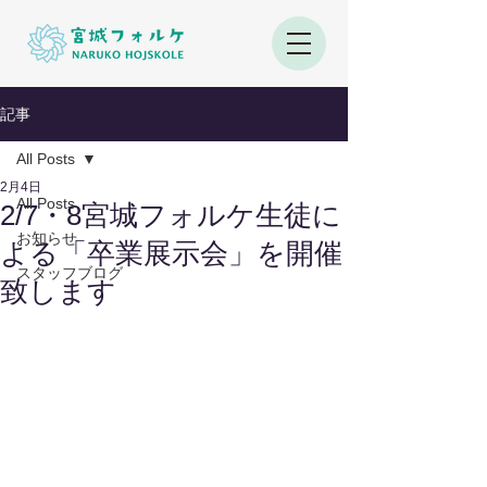
記事
All Posts
2月4日
All Posts
2/7・8宮城フォルケ生徒に
お知らせ
よる「卒業展示会」を開催
スタッフブログ
致します