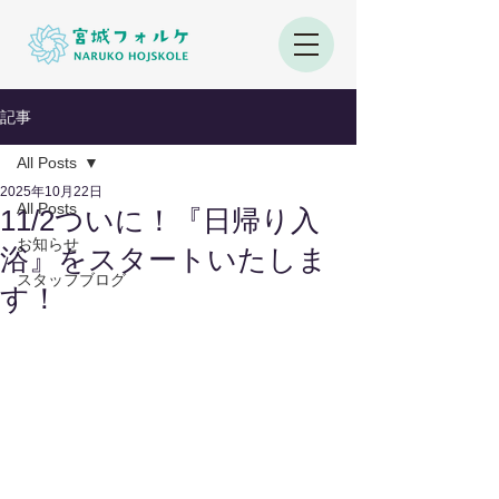
記事
All Posts
2025年10月22日
All Posts
11/2ついに！『日帰り入
お知らせ
浴』をスタートいたしま
スタッフブログ
す！