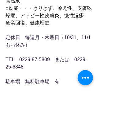
高温泉
○効能・・・きりきず、冷え性、皮膚乾
燥症、アトピー性皮膚炎、慢性湿疹、
疲労回復、健康増進
定休日　毎週月・木曜日（10/31、11/1
もお休み）
TEL　0229-87-5809　または　0229-
25-6848
駐車場　無料駐車場　有
お問い合わせ先　
miyagifolke@gmail.com
備考　
上記以外にも変更になる場合も
あります。
　　　詳しくはお問合せ下さい。